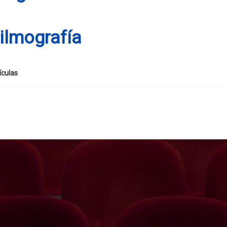
ilmografía
ículas