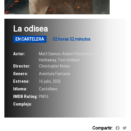
La odisea
EN CARTELERA
02 horas 52 minutos
Actor:
Matt Damon
,
Robert Pattinson
,
Anne
Hathaway
,
Tom Holland
Director:
Christopher Nolan
Genero:
Aventura Fantasía
Estreno:
16 julio, 2026
Idioma:
Castellano
IMDB Rating:
PM16
Complejo:
Compartir: